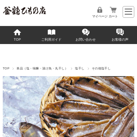
マイページ
カート
TOP
ご利用ガイド
お問い合わせ
お客様の声
TOP
単品（塩・味醂・漬け魚・丸干し）
塩干し
その他塩干し