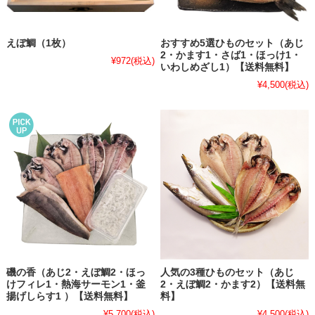
えぼ鯛（1枚）
おすすめ5選ひものセット（あじ
2・かます1・さば1・ほっけ1・
¥972
(税込)
いわしめざし1）【送料無料】
¥4,500
(税込)
磯の香（あじ2・えぼ鯛2・ほっ
人気の3種ひものセット（あじ
けフィレ1・熱海サーモン1・釜
2・えぼ鯛2・かます2）【送料無
揚げしらす1 ）【送料無料】
料】
¥5,700
(税込)
¥4,500
(税込)