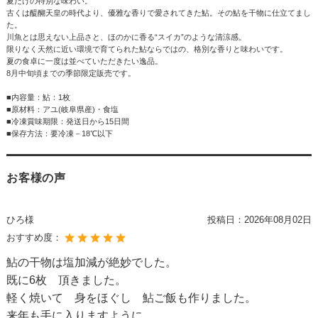
夏だけの特別な味わい。
古くは醍醐天皇の時代より、優雅な香りで愛されてきた鮎。その鮎を干物に仕立てまし
た。
川魚とは思えない上品さと、ほのかに香る“スイカ”のような清涼感。
限りなく天然に近い環境で育てられた鮎ならではの、格別な香りと味わいです。
夏の食卓に一度は並べていただきたい逸品。
8月中旬頃までの季節限定販売です。
■内容量：鮎：1枚
■原材料：アユ(岐阜県産)・食塩
■冷凍賞味期限：発送日から15日間
■保存方法：要冷凍－18℃以下
お客様の声
ひろ様
投稿日：
2026年08月02日
おすすめ度：
鮎の干物は塩加減が絶妙でした。
既に6枚 頂きました。
軽く焼いて 身をほぐし 鮎ご飯も作りました。
来年も手に入りますように。