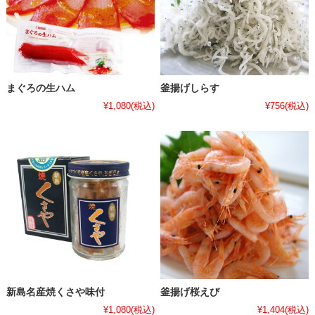
まぐろの生ハム
釜揚げしらす
¥1,080
(税込)
¥756
(税込)
新島名産焼くさや味付
釜揚げ桜えび
¥1,080
(税込)
¥1,404
(税込)