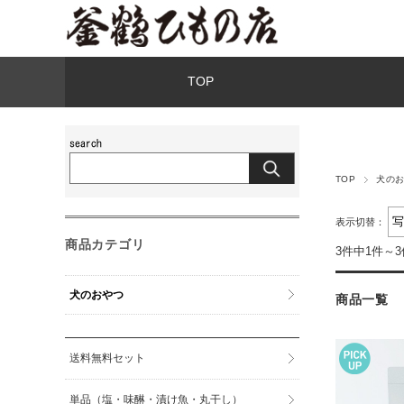
TOP
TOP
犬の
表示切替：
商品カテゴリ
3件中1件～
犬のおやつ
商品一覧
送料無料セット
単品（塩・味醂・漬け魚・丸干し）