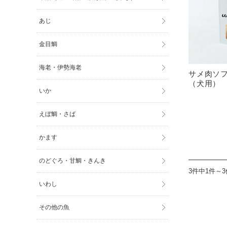
あじ
金目鯛
海老・伊勢海老
サメ肉ソ
（犬用）
いか
えぼ鯛・さば
かます
のどぐろ・甘鯛・きんき
3件中1件～
いわし
その他の魚