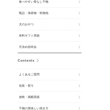
食べやすい骨なし干物
瓶詰・海産物・乾物他
犬のおやつ
有料ギフト用袋
月決め頒布会
Contents
よくあるご質問
包装・熨斗
放映・掲載実績
干物の美味しい焼き方