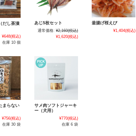
あじ5枚セット
釜揚げ桜えび
（だし茶漬
通常価格:
¥2,160
(税込)
¥1,404
(税込)
¥648
(税込)
¥1,620
(税込)
在庫 10 個
たまらない
サメ肉ソフトジャーキ
ー（犬用）
¥756
(税込)
¥770
(税込)
在庫 30 袋
在庫 6 袋