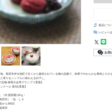
返品につ
レビュー
地、島田市伊太地区で古くから栽培されている梅の品種で、肉厚でやわらかな果肉と小さな
味と香りをシンプルに味わえる白干し。
日本の宝物 静岡大会準グランプリ受賞】
ンクール 第3位受賞】
ｇ 〔内 固形量130ｇ〕
島田市）・塩・しそ
造から365日
温保存