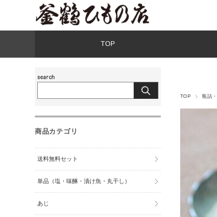
TOP
TOP
瓶詰
商品カテゴリ
送料無料セット
単品（塩・味醂・漬け魚・丸干し）
あじ