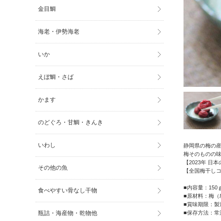
金目鯛
海老・伊勢海老
いか
えぼ鯛・さば
かます
のどぐろ・甘鯛・きんき
いわし
静岡県の梅の産
梅そのものの
【2023年 
その他の魚
【全国梅干しコ
■内容量：150
食べやすい骨なし干物
■原材料：梅（
■賞味期限：製
瓶詰・海産物・乾物他
■保存方法：常