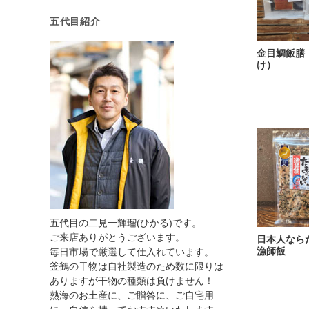
五代目紹介
金目鯛飯膳
け）
五代目の二見一輝瑠(ひかる)です。
ご来店ありがとうございます。
日本人なら
漁師飯
毎日市場で厳選して仕入れています。
釜鶴の干物は自社製造のため数に限りは
ありますが干物の種類は負けません！
熱海のお土産に、ご贈答に、ご自宅用